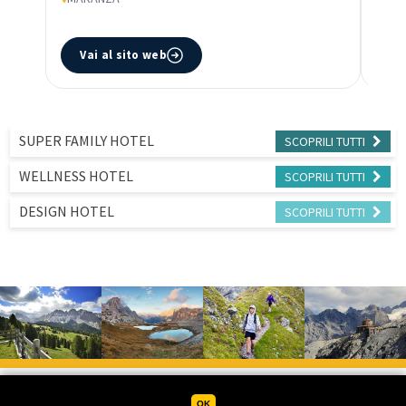
***
NAL
Vai al sito web
V
SUPER FAMILY HOTEL
SCOPRILI
TUTTI
WELLNESS HOTEL
SCOPRILI
TUTTI
DESIGN HOTEL
SCOPRILI
TUTTI
OK