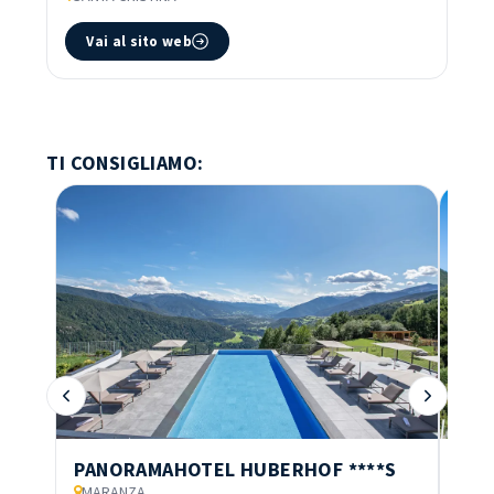
Vai al sito web
TI CONSIGLIAMO:
TRA
PANORAMAHOTEL HUBERHOF
****S
MARANZA