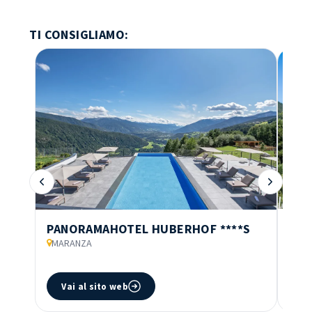
TI CONSIGLIAMO:
TRA
PANORAMAHOTEL HUBERHOF
****S
***
MARANZA
NAL
Vai al sito web
V