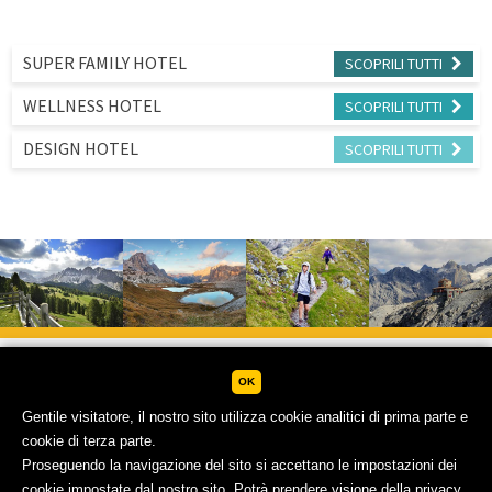
SUPER FAMILY HOTEL
SCOPRILI
TUTTI
WELLNESS HOTEL
SCOPRILI
TUTTI
DESIGN HOTEL
SCOPRILI
TUTTI
OK
Gentile visitatore, il nostro sito utilizza cookie analitici di prima parte e
cookie di terza parte.
IMPRESSUM
SITEMAP
PRIVACY POLICY
Proseguendo la navigazione del sito si accettano le impostazioni dei
cookie impostate dal nostro sito. Potrà prendere visione della privacy