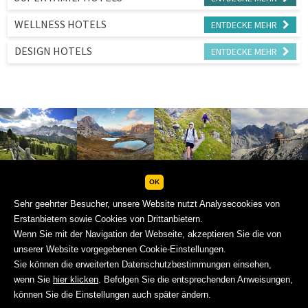
viel Spaß und unvergessliche Naturerlebnisse, bei all
Ihren Out-door-Aktivitäten...
WELLNESS HOTELS
ENTDECKE
MEHR
DESIGN HOTELS
ENTDECKE
MEHR
OK
Sehr geehrter Besucher, unsere Website nutzt Analysecookies von
Erstanbietern sowie Cookies von Drittanbietern.
Wenn Sie mit der Navigation der Webseite, akzeptieren Sie die von
IMPRESSUM
SITEMAP
PRIVACY POLICY
unserer Website vorgegebenen Cookie-Einstellungen.
Sie können die erweiterten Datenschutzbestimmungen einsehen,
wenn Sie
hier klicken
. Befolgen Sie die entsprechenden Anweisungen,
können Sie die Einstellungen auch später ändern.
© 2003-2026 Altea Software GmbH P. Iva 01587030212